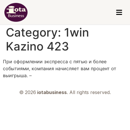
Category:
1win
Kazino 423
При оформлении экспресса с пятью и более
событиями, компания начисляет вам процент от
выигрыша. –
© 2026
iotabusiness
. All rights reserved.