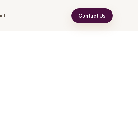
Contact Us
act