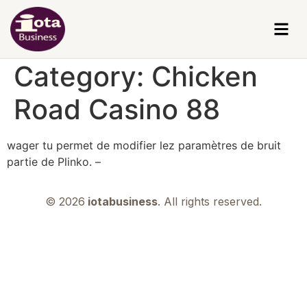
Category:
Chicken
Road Casino 88
wager tu permet de modifier lez paramètres de bruit
partie de Plinko. –
© 2026
iotabusiness
. All rights reserved.